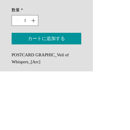
格
数量
*
カートに追加する
POSTCARD GRAPHIC_Veil of
Whispers_[Arc]
サイズ：縦100mm 横148mm
配送について / Delivery of work
印刷には保存性が高く色褪せしにく
い顔料インクを使用し、Stones &
ご注文を受けてから印刷し乾燥させ梱
作品の色味について / Colour of
Water Art / Hiroshi Yoshida独自の高
包いたしますので、納期には国内では
the work
2~4週間程いただいております。国外
精細で発色の良い印刷技術を施して
への納期は社会情勢等により遅れが出
います。
ディスプレイでご覧になる色と実物の
る場合がございます。
色に若干の差異がある場合がございま
As printing, drying and packaging is done