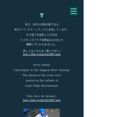
毎月、河川の清掃活動である
秋川リバークリーンナップに参加しています。
その様子を撮影した写真を
ライオンズクラブ国際協会のHP
にて
掲載していただきました。
​詳しくはこちらをご覧ください↓
https://330a.jp/club/20210907.html
Every month,
I participate in the Akigawa River Cleanup.
The photos of the event were
posted on the website of
Lions Clubs International.
Click here for details↓
https://330a.jp/club/20210907.html