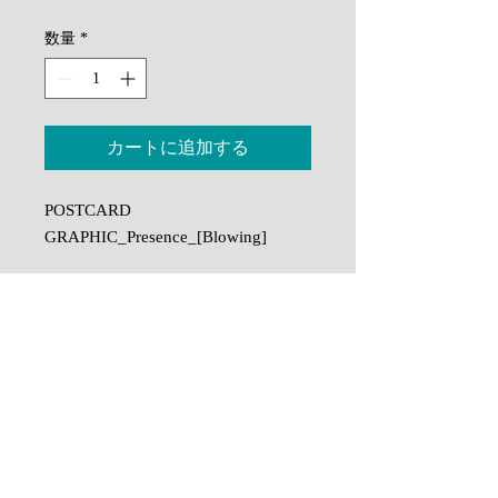
格
数量
*
カートに追加する
POSTCARD
GRAPHIC_Presence_[Blowing]
サイズ：縦100mm 横148mm
配送について / Delivery of work
印刷には保存性が高く色褪せしにく
い顔料インクを使用し、Stones &
ご注文を受けてから印刷し乾燥させ梱
作品の色味について / Colour of
Water Art / Hiroshi Yoshida独自の高
包いたしますので、納期には国内では
the work
2~4週間程いただいております。国外
精細で発色の良い印刷技術を施して
への納期は社会情勢等により遅れが出
います。
ディスプレイでご覧になる色と実物の
る場合がございます。
色に若干の差異がある場合がございま
As printing, drying and packaging is done