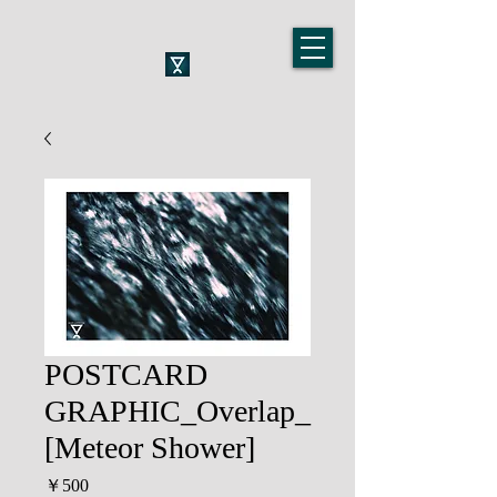
POSTCARD
GRAPHIC_Overlap_
[Meteor Shower]
価
￥500