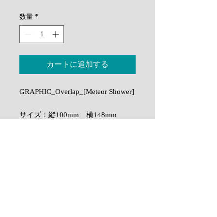
格
数量
*
カートに追加する
GRAPHIC_Overlap_[Meteor Shower]
サイズ：縦100mm 横148mm
印刷には保存性が高く色褪せしにく
配送について / Delivery of work
い顔料インクを使用し、Stones &
Water Art / Hiroshi Yoshida独自の高
ご注文を受けてから印刷し乾燥させ梱
作品の色味について / Colour of
精細で発色の良い印刷技術を施して
包いたしますので、納期には国内では
the work
2~4週間程いただいております。国外
います。
への納期は社会情勢等により遅れが出
ディスプレイでご覧になる色と実物の
る場合がございます。
保護の為にスリーブに入れた状態で
色に若干の差異がある場合がございま
As printing, drying and packaging is done