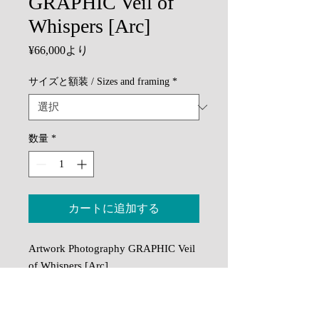
GRAPHIC Veil of
Whispers [Arc]
セ
¥66,000
より
ー
ル
サイズと額装 / Sizes and framing
*
価
格
数量
*
カートに追加する
Artwork Photography GRAPHIC Veil
of Whispers [Arc]
印刷：顔料インクによる高精細イン
クジェットプリント