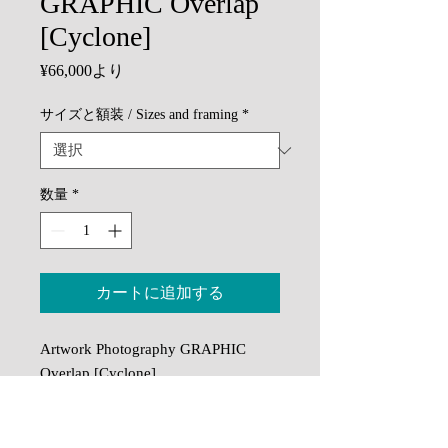
GRAPHIC Overlap
[Cyclone]
セ
¥66,000
より
ー
ル
サイズと額装 / Sizes and framing
*
価
格
数量
*
カートに追加する
Artwork Photography GRAPHIC
Overlap [Cyclone]
印刷：顔料インクによる高精細イン
クジェットプリント