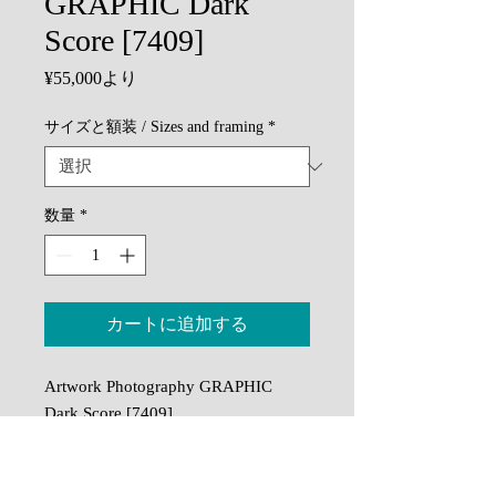
GRAPHIC Dark
Score [7409]
セ
¥55,000
より
ー
ル
サイズと額装 / Sizes and framing
*
価
格
数量
*
カートに追加する
Artwork Photography GRAPHIC
Dark Score [7409]
印刷：顔料インクによる高精細イン
クジェットプリント