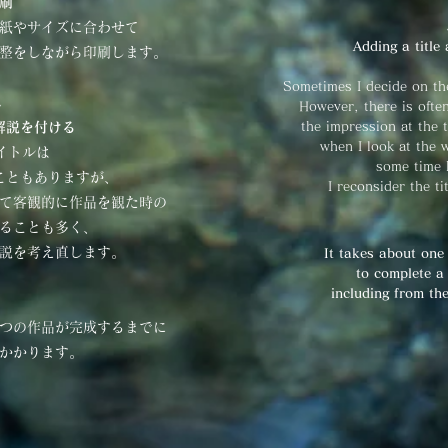
刷
紙やサイズに合わせて
Adding a title
整をしながら印刷します。
Sometimes I decide on the
↓
However, there is ofte
解説を付ける
the impression at the 
when I look at the w
イトルは
some time 
こともありますが、
I reconsider the ti
て客観的に作品を観た時の
ることも多く、
説を考え直します。
It takes about one
to complete a 
including from th
つの作品が完成するまでに
程かかります。