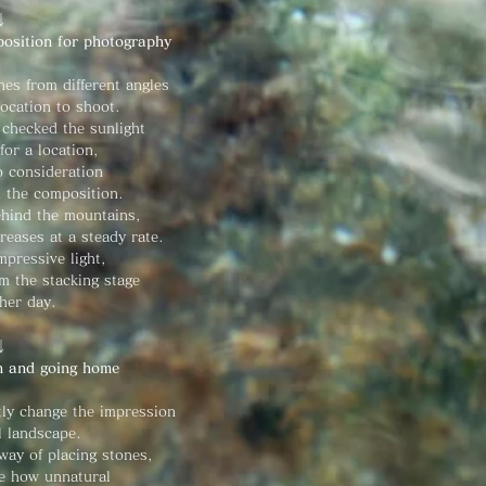
↓
position for photography
nes from different angles
location to shoot.
 checked the sunlight
for a location,
to consideration
 the composition.
ehind the mountains,
reases at a steady rate.
impressive light,
om the stacking stage
her day.
↓
n and going home
tly change the impression
l landscape.
way of placing stones,
e how unnatural