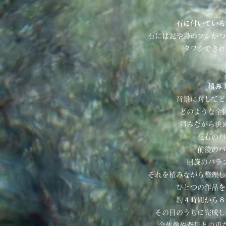
石に付いている
石には泥や鳥のフンがつ
タワシできれ
積み
背景に対してど
どのような全
積みながら決
左右のバ
前後のバ
回旋のバラ
それを積みながら整理し
ひとつの作品を
約４時間から８
その日のうちに完成し
全体像や背景との重