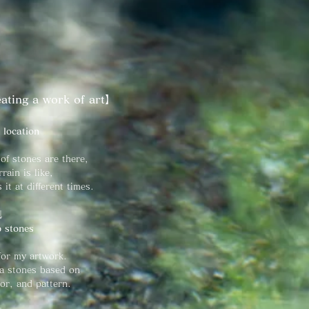
ating a work of art
】
 location
of stones are there,
rain is like,
it at different times.
↓
p stones
for my artwork.
ra stones based on
lor, and pattern.