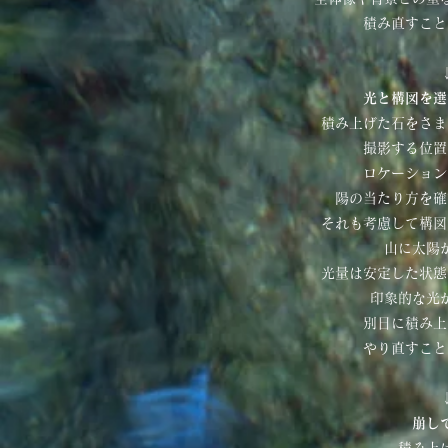
積み直すこと
光と構図を選
積み上げた石をさま
撮影する位置
ロケーション
陽の当たり方を確
それも考慮して構図
山に太陽
光量は安定した状態
印象的な光
別日に積み上
やり直すこと
崩し