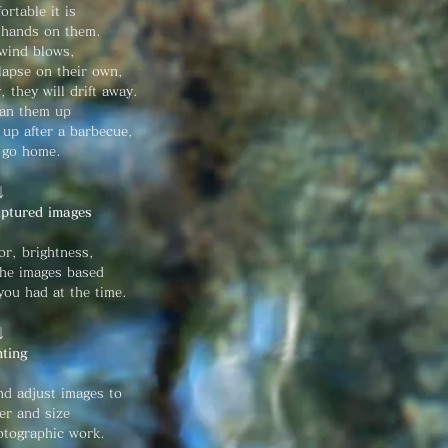
rtable it is
 hands on them.
 wind blows,
llapse on their own,
y, they will drift away.
lean them up
g up
after a barbecue,
 go home.
↓
aptured images
or, brightness,
the images based
you had at the time.
↓
nting
and adjust images to
per and size
otographic work.