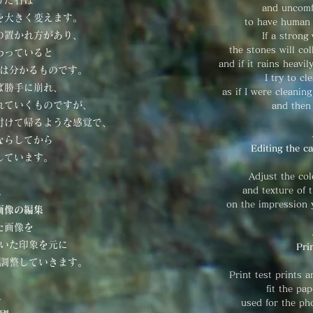
げた石は
and uncomfo
を大きく変えます。
to have human
の置かれ方があり、
If a strong
the stones will co
わっていると
and if it rains heavil
は分かるものです。
I try to c
ば勝手に崩れ、
as if I were cleanin
れていくものですが、
and then
付けて帰るような感覚で、
ならしてから
Editing the c
しています。
Adjust the col
and texture of 
↓
on the impression 
画像の編集
た画像を
いた印象を元に
Pri
調整していきます。
Print test prints 
fit the pa
↓
used for the ph