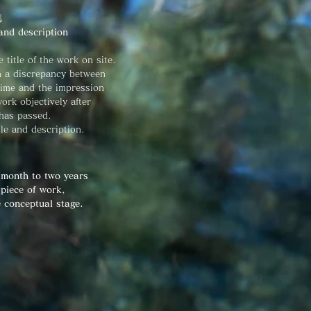
↓
 and description
 title of the work on site.
n a discrepancy between
time and the impression
ork objectively after
has passed.
tle and description
.
 month to two years
pi
ece of work,
e conceptual stage.