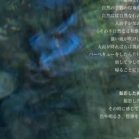
積み上
自然の景観の印象
自然には自然な石
人の手が加
その不自然な違和感
強い風が吹け
大雨が降れば石は流
バーベキューをしたら片
崩して少し
帰ることに
撮影した
撮影し
その時に感じて
色や明るさ、質感を