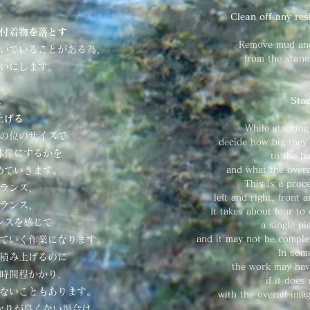
↓
Clean off any res
付着物を落とす
Remove mud and
いていることがある為、
from the stone
いにします。
↓
Sta
上げる
While stacking
の位のサイズで
decide how big they
体像にするかを
to the b
めていきます。
and what the overa
This is a proc
ランス、
left and right, front 
ランス、
It takes about four to
ンスを感じて
a single pi
ていく作業になります。
and it may not be comple
In som
積み上げるのに
the work may hav
時間程かかり、
if it does 
ないこともあります。
with the overall ima
なりが良くない場合は