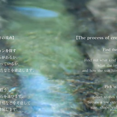
【
The process of cre
作の流れ】
Find the
ョンを探す
石があるか、
Find out what kind 
っているか、
what the ter
方などを確認します。
and how the sun hits 
↓
Pick u
拾う
石を選びます。
Select stones 
Secure a few ext
模様などを考慮して
size, shape, co
確保します。