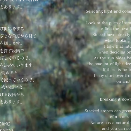
もあります。
S
electing light and com
↓
Look at the piles of sto
び撮影をする
to find the best 
Since I have already
ざまな角度から見て
when looking 
を探します。
I take that in
を探す段階で
when deciding on
認しているので、
As the sun hides b
the amount of light dec
を決めていきます。
If there is no 
が隠れると
I may start over fr
で減っていくので、
on anot
がない場合は
げる段階から
Breaking it dow
もあります。
Stacked stones can grea
↓
of a natura
Nature has a natural 
て帰宅
and you can se