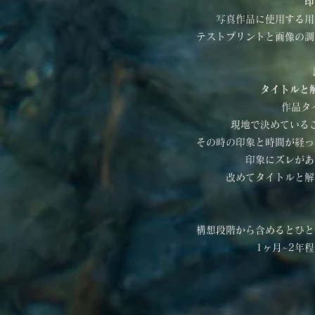
印
写真作品に使用する用
テストプリントと画像の調
タイトルと
作品タ
現地で決めている
その時の印象と時間が経っ
印象にズレがあ
改めてタイトルと解
構想段階から含めるとひと
1ヶ月~2年