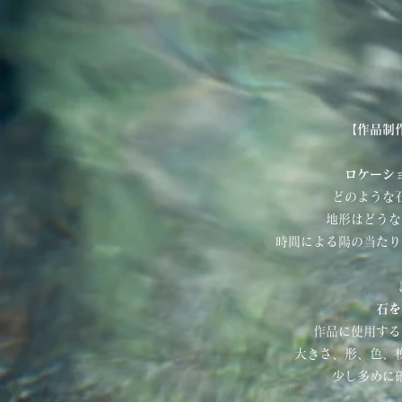
【作品制
ロケーシ
どのような
地形はどうな
時間による陽の当たり
石を
作品に使用する
大きさ、形、色、
少し多めに