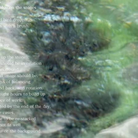
↓
idue on the stones
 bird droppings
s with a brush.
↓
ck up
 up the stones,
 should be in
relation
ackground
ll image should be.
ess of balancing
and back, and rotation.
 eight hours to build up
ece of work,
ted by the end of the day.
e cases,
e to be re-stacked
not fit well
ge or the background.