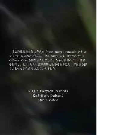
北海道札幌市在住の音楽家「Yoshimitsu Tsunaki(ツナキ ヨ
シミツ)」氏の2ndアルバム 「Solitude」から「Permafrost」
のMusic Videoを担当いたしました。音楽と映像のアート作品
を目指し、約1ヶ月間に渡り撮影と編集を繰り返し、方向性を擦
り合わせながら作り込んでいきました。
Virgin Babylon Records
KASHIWA Daisuke
Music Video