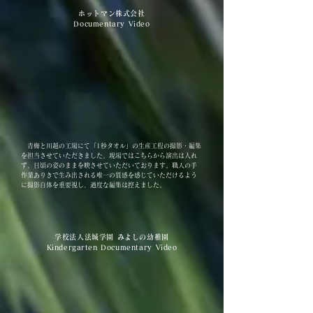
ホットマン株式会社
Documentary Video
青梅と川越の工場にて「1秒タオル」の生産工程の撮影・編集
を担当させていただきました。現場ではこちらから演出は入れ
ず、日頃の姿のままを映させていただいております。職人の手
作業ありきで生み出される唯一の質感を感じていただけるよう
に撮影自体を重要視し、過度な編集は控えました。
学校法人法城学園 みよしの幼稚園
Kindergarten Documentary Video