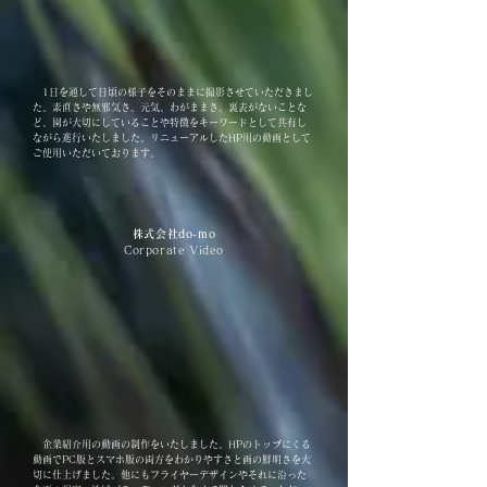
1日を通して日頃の様子をそのままに撮影させていただきまし
た。素直さや無邪気さ、元気、わがままさ、裏表がないことな
ど、園が大切にしていることや特徴をキーワードとして共有し
ながら進行いたしました。リニューアルしたHP用の動画として
ご使用いただいております。
株式会社do-mo
Corporate Video
企業紹介用の動画の制作をいたしました。HPのトップにくる
動画でPC版とスマホ版の両方をわかりやすさと画の鮮明さを大
切に仕上げました。他にもフライヤーデザインやそれに沿った