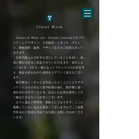
Client Work
Stones & Water Art / Hiroshi Yoshidaでは
​ブラ
ンディングデザイン、
写真撮影・レタッチ・プリン
ト、
動画撮影・編集、
デザイン
などのご依頼も承って
おります。
​
企業や個人の方針や大切にしていることを伺い、成
果に繋がる形をご提案させていただきます。
案件によ
っては1年、2年と一緒になってブランド
の方向性を考
え、
検証を重ねながら成果を上げていく場合もござい
ます。
​
制作物をトータルでお任せいただくことにより
クラ
イアントさまの対応人数や時間が減り、
制作物に統一
感を持たせやすくなる為、安定した品質を維持して
早
く納品できるケースが
​多くございます。
​
以下に過去の事例を一部紹介しております。
ここに
掲載していないものも数多くございますので、
ご依頼
や料金のご相談も含めてお気軽に
お問い合わせくださ
いませ。