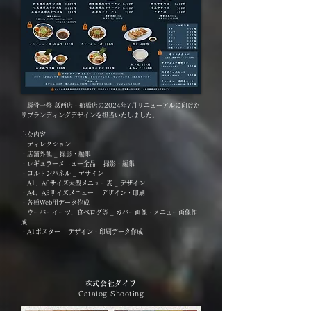
豚骨一燈 葛西店・船橋店の2024年7月リニューアルに向けた
リブランディングデザインを担当いたしました。
主な内容
・ディレクション
・店舗外観 _ 撮影・編集
・レギュラーメニュー全品 _ 撮影・編集
・コルトンパネル _ デザイン
・A1、A0サイズ大型メニュー表 _ デザイン
・A4、A3サイズメニュー _ デザイン・印刷
・各種Web用データ作成
・ウーバーイーツ、食べログ等 _ カバー画像・メニュー画像作
成
・A1ポスター _ デザイン・印刷データ作成
株式会社ダイワ
Catalog Shooting