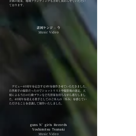
企画の提案、地域ブランディングも含めて関わらせていただい
ております。
諸岡ケンジ - 今
Music Video
デビュー40周年を記念するMVを制作させていただきました。
自然相手の撮影だったのでショットリストや撮影地の選定、天
候による当日の行動プランなど代替案を持ちながら進行しまし
た。40周年を迎える歌手としてのご本人の「厚み」を感じてい
ただけることを意識して制作いたしました。
guns N' girls Records
Yoshimitsu Tsunaki
Music Video