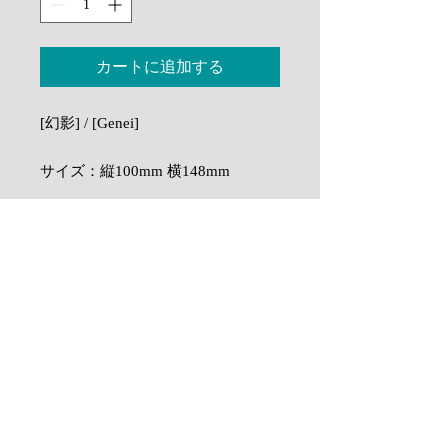
カートに追加する
[幻影] / [Genei]
サイズ：縦100mm 横148mm
印刷には保存性が高く色褪せしにく
配送について / Delivery of work
い顔料インクを使用し、Stones &
Water Art / Hiroshi Yoshida独自の高
ご注文を受けてから印刷し乾燥させ梱
作品の色味について / Colour of
精細で発色の良い印刷技術を施して
包いたしますので、納期には国内では
the work
2~4週間程いただいております。国外
います。
への納期は社会情勢等により遅れが出
ディスプレイでご覧になる色と実物の
る場合がございます。
保護の為にスリーブに入れた状態で
色に若干の差異がある場合がございま
As printing, drying and packaging is done
発送致します。
す。予めご了承くださいませ。
after receiving the order, the delivery time
There may be slight differences between
is 2-4 weeks in Japan.Delivery outside
the colours seen on the display and the
※画像左下のロゴマークは実物には
Japan takes approximately one month and