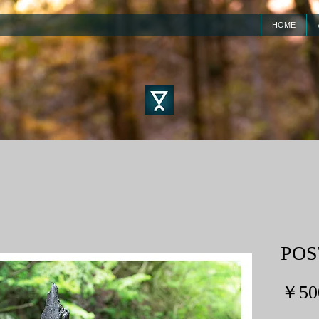
HOME
PO
￥50