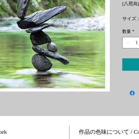
[八咫烏] /
サイズ：
数量
*
印刷に
料インクを
Hiros
印刷技
保護の
致しま
※画像
されて
Size: 10
Printed 
ork
作品の色味について / Colour
preserva