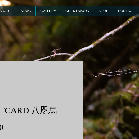
ABOUT
NEWS
GALLERY
CLIENT WORK
SHOP
CONTACT
STCARD 八咫烏
価
0
格