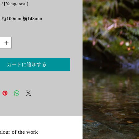
 [Yatagarasu]
縦100mm 横148mm
は保存性が高く色褪せしにくい顔
使用し、Stones & Water Art /
hi Yoshida独自の高精細で発色の良い
術を施しています。
カートに追加する
為にスリーブに入れた状態で発送
す。
左下のロゴマークは実物には印刷
いません。
0 mm ( height ) by 148 mm ( width )
using pigmented inks with high
 of the work
tion and fade resistance, with Stones