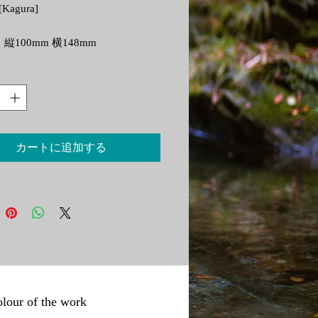
[Kagura]
縦100mm 横148mm
は保存性が高く色褪せしにくい顔
使用し、Stones & Water Art /
hi Yoshida独自の高精細で発色の良い
術を施しています。
カートに追加する
為にスリーブに入れた状態で発送
す。
左下のロゴマークは実物には印刷
いません。
0 mm ( height ) by 148 mm ( width )
using pigmented inks with high
 of the work
tion and fade resistance, with Stones