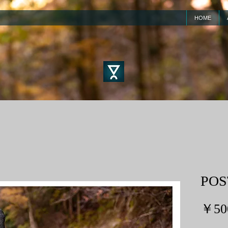
HOME
PO
￥50