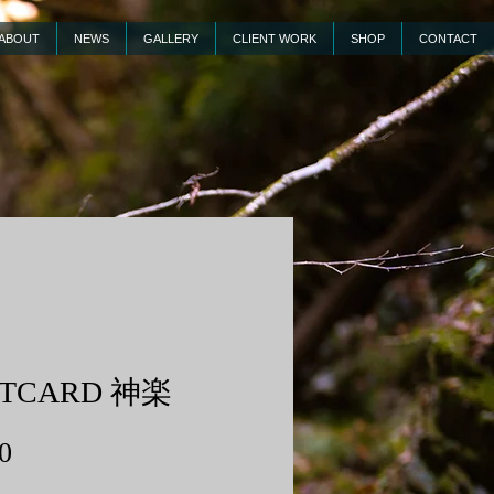
ABOUT
NEWS
GALLERY
CLIENT WORK
SHOP
CONTACT
STCARD 神楽
価
0
格