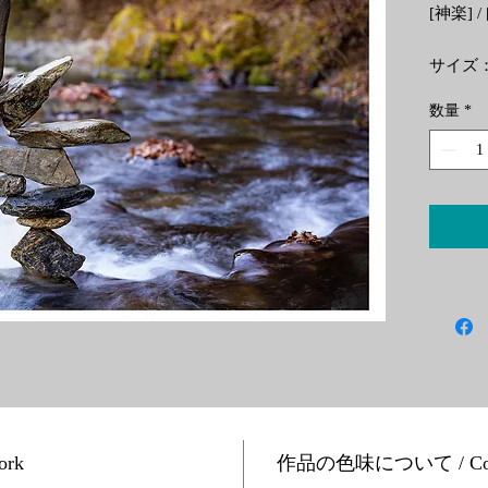
[神楽] / 
サイズ：
数量
*
印刷に
料インクを
Hiros
印刷技
保護の
致しま
※画像
されて
Size: 10
Printed 
ork
作品の色味について / Colour
preserva